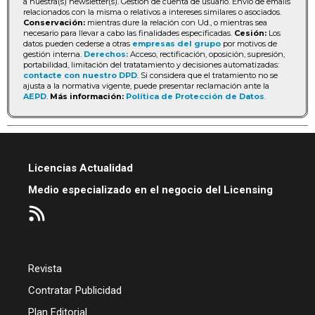
a nuestra(s) newsletter(s). Gestión de cuenta de usuario. Envío de emails
relacionados con la misma o relativos a intereses similares o asociados.
Conservación:
mientras dure la relación con Ud., o mientras sea
necesario para llevar a cabo las finalidades especificadas.
Cesión:
Los
datos pueden cederse a otras
empresas del grupo
por motivos de
gestión interna.
Derechos:
Acceso, rectificación, oposición, supresión,
portabilidad, limitación del tratatamiento y decisiones automatizadas:
contacte con nuestro DPD
. Si considera que el tratamiento no se
ajusta a la normativa vigente, puede presentar reclamación ante la
AEPD
.
Más información:
Política de Protección de Datos
.
Licencias Actualidad
Medio especializado en el negocio del Licensing
Revista
Contratar Publicidad
Plan Editorial