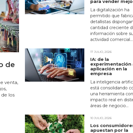
para vender mejo
La digitalización ha
permitido que fabric
detallistas disponga
cantidad creciente 
información sobre s
actividad comercial...
17 JULIO, 2026
IA: de la
o de
experimentación 
aplicación en la
empresa
La inteligencia artific
de venta,
está consolidando 
os,
una herramienta co
 de los
impacto real en disti
áreas de negocio...
10 JULIO, 2026
Los consumidore
apuestan por la