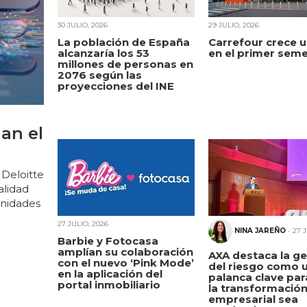
30 JULIO, 2026
29 JULIO, 2026
La población de España
Carrefour crece 
alcanzaría los 53
en el primer sem
millones de personas en
2076 según las
proyecciones del INE
an el
 Deloitte
alidad
unidades
27 JULIO, 2026
NINA JAREÑO
- 27 
Barbie y Fotocasa
amplían su colaboración
AXA destaca la ge
con el nuevo ‘Pink Mode’
del riesgo como 
en la aplicación del
palanca clave par
portal inmobiliario
la transformació
empresarial sea