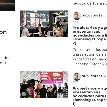
negocio del licensing.
ORIOL CORTÉS
- 13
2026
Propietarios y ag
ión
presentan sus
novedades para 
s
Licensing Europe 
2)
Presentamos los per
una selección de e
edades
expositoras en Bran
cómo
Licensing Europe 202
ORIOL CORTÉS
- 6 
2026
Propietarios y ag
presentan sus
novedades para 
Licensing Europe 
1)