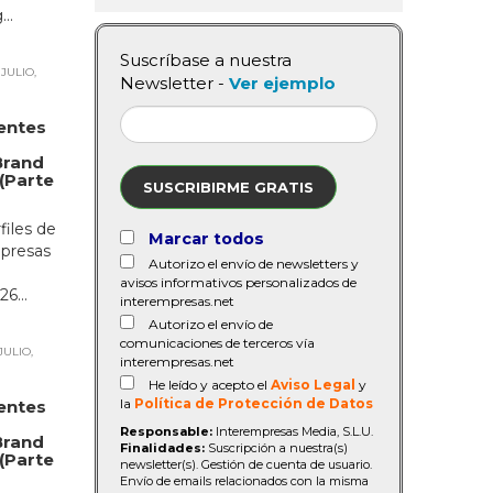
..
Suscríbase a nuestra
 JULIO,
Newsletter -
Ver ejemplo
entes
Brand
(Parte
SUSCRIBIRME GRATIS
files de
Marcar todos
mpresas
Autorizo el envío de newsletters y
d
avisos informativos personalizados de
6...
interempresas.net
Autorizo el envío de
comunicaciones de terceros vía
JULIO,
interempresas.net
He leído y acepto el
Aviso Legal
y
la
Política de Protección de Datos
entes
Responsable:
Interempresas Media, S.L.U.
Brand
Finalidades:
Suscripción a nuestra(s)
(Parte
newsletter(s). Gestión de cuenta de usuario.
Envío de emails relacionados con la misma