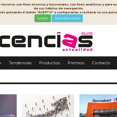
erceros con fines técnicos y funcionales, con fines analíticos y para mo
de sus hábitos de navegación.
kies pulsando el botón “ACEPTO” o configurarlas o rechazar su uso pu
Acepto
Más información
n
Tendencias
Productos
Premios
Contacto