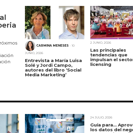
al
beria
próximos
2 JUNIO, 2026
CARMINA MENESES
- 10
Las principales
JUNIO, 2026
tendencias que
iación
impulsan el secto
Entrevista a María Luisa
ación
licensing
Solé y Jordi Campo,
autores del libro ‘Social
Media Marketing’
24 JULIO, 2026
Guía para… Aprov
los datos del neg