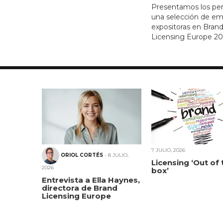
Presentamos los per
una selección de e
expositoras en Bran
Licensing Europe 202
7 JULIO, 2026
ORIOL CORTÉS
- 8 JULIO,
Licensing ‘Out of 
2026
box’
Entrevista a Ella Haynes,
directora de Brand
Licensing Europe