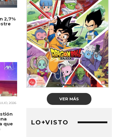
un 2,7%
estre
VER MÁS
JULIO, 2026
stión
una
LO+VISTO
a que
n