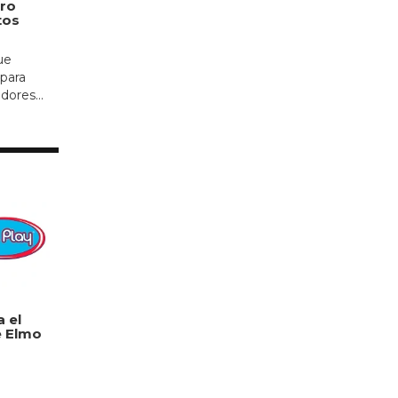
ero
tos
ue
 para
ores...
 el
e Elmo