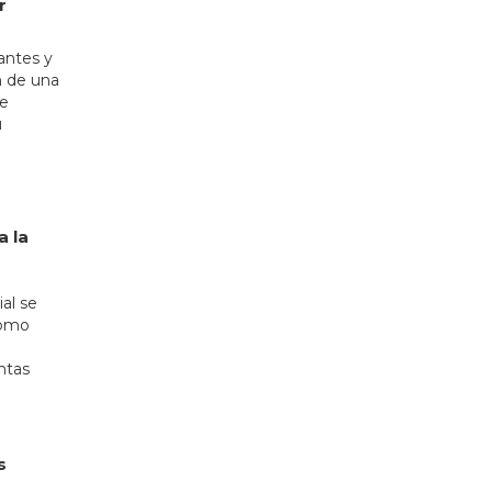
r
antes y
n de una
de
u
a la
ial se
como
n
ntas
s