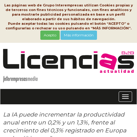
Las páginas web de Grupo Interempresas utilizan Cookies propias y
de terceros con fines técnicos y funcionales, con fines analíticos y
para mostrarle publicidad personalizada en base a un perfil
elaborado a partir de sus hábitos de navegación.
Puede aceptar todas las cookies pulsando el botón “ACEPTO” o
configurarlas o rechazar su uso pulsando en “MÁS INFORMACIÓN”.
Acepto
Más información
Conm
nave
La IA puede incrementar la productividad
anual entre un 0,2% y un 1,3%, frente al
crecimiento del 0,3% registrado en Europa