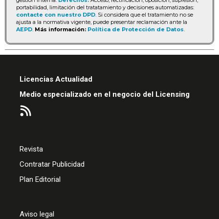
portabilidad, limitación del tratatamiento y decisiones automatizadas:
contacte con nuestro DPD
. Si considera que el tratamiento no se
ajusta a la normativa vigente, puede presentar reclamación ante la
AEPD
.
Más información:
Política de Protección de Datos
.
Licencias Actualidad
Medio especializado en el negocio del Licensing
Revista
Contratar Publicidad
Plan Editorial
Aviso legal