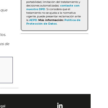
portabilidad, limitación del tratatamiento y
decisiones automatizadas:
contacte con
nuestro DPD
. Si considera que el
 que
tratamiento no se ajusta a la normativa
vigente, puede presentar reclamación ante
la
AEPD
.
Más información:
Política de
Protección de Datos
.
los.
los de
egal