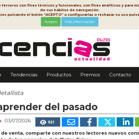
erceros con fines técnicos y funcionales, con fines analíticos y para mo
de sus hábitos de navegación.
kies pulsando el botón “ACEPTO” o configurarlas o rechazar su uso pu
Acepto
Más información
n
Tendencias
Productos
Premios
Contacto
etallista
 aprender del pasado
a
03/07/2026
921
o de venta, comparte con nuestros lectores nuevos cons