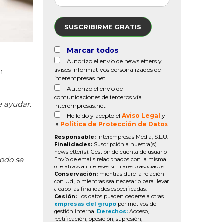
SUSCRIBIRME GRATIS
Marcar todos
Autorizo el envío de newsletters y
avisos informativos personalizados de
n
interempresas.net
Autorizo el envío de
comunicaciones de terceros vía
e ayudar.
interempresas.net
He leído y acepto el
Aviso Legal
y
la
Política de Protección de Datos
Responsable:
Interempresas Media, S.L.U.
Finalidades:
Suscripción a nuestra(s)
newsletter(s). Gestión de cuenta de usuario.
todo se
Envío de emails relacionados con la misma
o relativos a intereses similares o asociados.
Conservación:
mientras dure la relación
con Ud., o mientras sea necesario para llevar
a cabo las finalidades especificadas.
Cesión:
Los datos pueden cederse a otras
empresas del grupo
por motivos de
gestión interna.
Derechos:
Acceso,
rectificación, oposición, supresión,