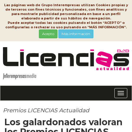
Las páginas web de Grupo Interempresas utilizan Cookies propias y
de terceros con fines técnicos y funcionales, con fines analíticos y
para mostrarle publicidad personalizada en base a un perfil
elaborado a partir de sus hábitos de navegación.
Puede aceptar todas las cookies pulsando el botón “ACEPTO” o
configurarlas o rechazar su uso pulsando en “MÁS INFORMACIÓN”.
Acepto
Más información
Conm
nave
Premios LICENCIAS Actualidad
Los galardonados valoran
los Premios LICENCIAS