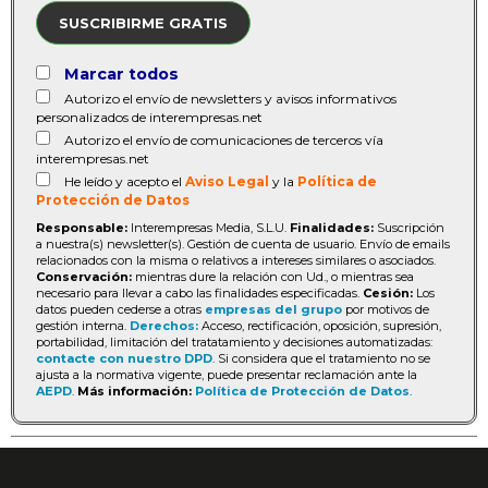
SUSCRIBIRME GRATIS
Marcar todos
Autorizo el envío de newsletters y avisos informativos
personalizados de interempresas.net
Autorizo el envío de comunicaciones de terceros vía
interempresas.net
He leído y acepto el
Aviso Legal
y la
Política de
Protección de Datos
Responsable:
Interempresas Media, S.L.U.
Finalidades:
Suscripción
a nuestra(s) newsletter(s). Gestión de cuenta de usuario. Envío de emails
relacionados con la misma o relativos a intereses similares o asociados.
Conservación:
mientras dure la relación con Ud., o mientras sea
necesario para llevar a cabo las finalidades especificadas.
Cesión:
Los
datos pueden cederse a otras
empresas del grupo
por motivos de
gestión interna.
Derechos:
Acceso, rectificación, oposición, supresión,
portabilidad, limitación del tratatamiento y decisiones automatizadas:
contacte con nuestro DPD
. Si considera que el tratamiento no se
ajusta a la normativa vigente, puede presentar reclamación ante la
AEPD
.
Más información:
Política de Protección de Datos
.