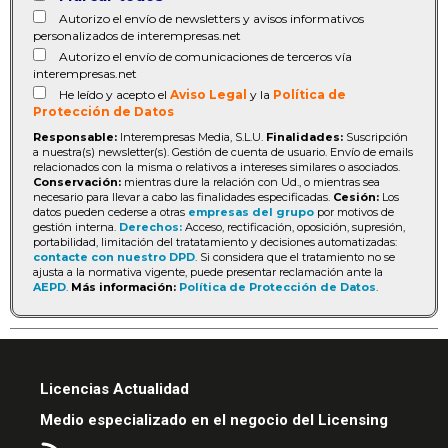
Autorizo el envío de newsletters y avisos informativos
personalizados de interempresas.net
Autorizo el envío de comunicaciones de terceros vía
interempresas.net
He leído y acepto el
Aviso Legal
y la
Política de
Protección de Datos
Responsable:
Interempresas Media, S.L.U.
Finalidades:
Suscripción
a nuestra(s) newsletter(s). Gestión de cuenta de usuario. Envío de emails
relacionados con la misma o relativos a intereses similares o asociados.
Conservación:
mientras dure la relación con Ud., o mientras sea
necesario para llevar a cabo las finalidades especificadas.
Cesión:
Los
datos pueden cederse a otras
empresas del grupo
por motivos de
gestión interna.
Derechos:
Acceso, rectificación, oposición, supresión,
portabilidad, limitación del tratatamiento y decisiones automatizadas:
contacte con nuestro DPD
. Si considera que el tratamiento no se
ajusta a la normativa vigente, puede presentar reclamación ante la
AEPD
.
Más información:
Política de Protección de Datos
.
Licencias Actualidad
Medio especializado en el negocio del Licensing