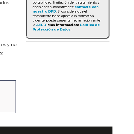
ados
portabilidad, limitación del tratatamiento y
decisiones automatizadas:
contacte con
nuestro DPD
. Si considera que el
tratamiento no se ajusta a la normativa
vigente, puede presentar reclamación ante
la
AEPD
.
Más información:
Política de
Protección de Datos
.
ros y no
s: