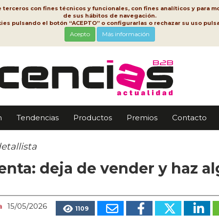
erceros con fines técnicos y funcionales, con fines analíticos y para mo
de sus hábitos de navegación.
kies pulsando el botón “ACEPTO” o configurarlas o rechazar su uso pu
Acepto
Más información
n
Tendencias
Productos
Premios
Contacto
etallista
enta: deja de vender y haz a
a
15/05/2026
1109