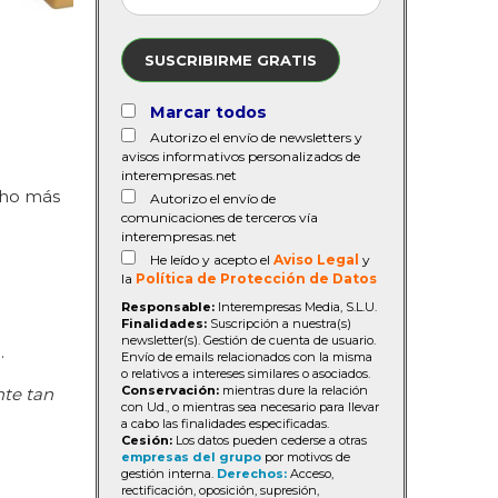
SUSCRIBIRME GRATIS
Marcar todos
Autorizo el envío de newsletters y
avisos informativos personalizados de
interempresas.net
cho más
Autorizo el envío de
comunicaciones de terceros vía
interempresas.net
He leído y acepto el
Aviso Legal
y
la
Política de Protección de Datos
Responsable:
Interempresas Media, S.L.U.
Finalidades:
Suscripción a nuestra(s)
newsletter(s). Gestión de cuenta de usuario.
.
Envío de emails relacionados con la misma
o relativos a intereses similares o asociados.
Conservación:
mientras dure la relación
nte tan
con Ud., o mientras sea necesario para llevar
a cabo las finalidades especificadas.
Cesión:
Los datos pueden cederse a otras
empresas del grupo
por motivos de
gestión interna.
Derechos:
Acceso,
rectificación, oposición, supresión,