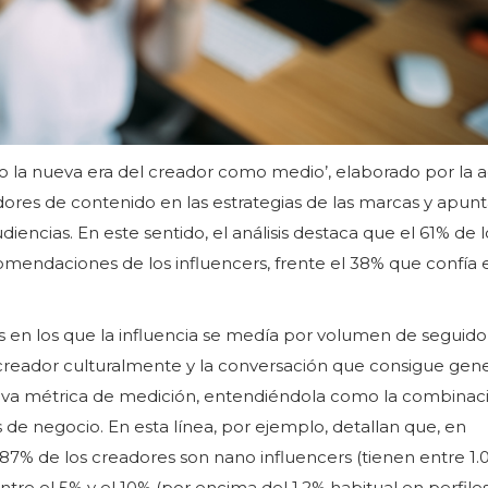
do la nueva era del creador como medio’, elaborado por la 
adores de contenido en las estrategias de las marcas y apun
encias. En este sentido, el análisis destaca que el 61% de l
omendaciones de los influencers, frente el 38% que confía 
os en los que la influencia se medía por volumen de seguido
 creador culturalmente y la conversación que consigue gene
eva métrica de medición, entendiéndola como la combinac
 de negocio. En esta línea, por ejemplo, detallan que, en
% de los creadores son nano influencers (tienen entre 1.
ntre el 5% y el 10% (por encima del 1.2% habitual en perfile