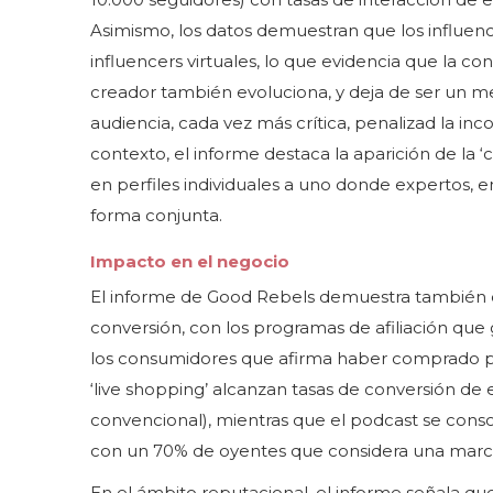
Asimismo, los datos demuestran que los influe
influencers virtuales, lo que evidencia que la c
creador también evoluciona, y deja de ser un mer
audiencia, cada vez más crítica, penalizad la incoh
contexto, el informe destaca la aparición de la ‘
en perfiles individuales a uno donde expertos,
forma conjunta.
Impacto en el negocio
El informe de Good Rebels demuestra también có
conversión, con los programas de afiliación que 
los consumidores que afirma haber comprado por
‘live shopping’ alcanzan tasas de conversión de 
convencional), mientras que el podcast se conso
con un 70% de oyentes que considera una marca
En el ámbito reputacional, el informe señala qu