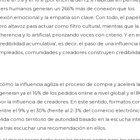
ncers humanos generan un 266% más de conexión que los
onexión emocional y la empatía son clave. Con todo, el papel
o altavoz para actuar como filtro cultural, mientras que la
erencia y lo artificial, priorizando voces con criterio. Y en e
credibilidad acumulativa’, es decir, el paso de una influenci
 empleados, comunidades y creadores construyen credibilid
mo la influencia agiliza el proceso de compra y acelera l
generan ya el 16% de los pedidos online a nivel global y el 
 la influencia de creadores. En este sentido, formatos co
entre el 9% y el 30% (frente al 2-3% del comercio electróni
lida como territorio de autoridad basado en la escucha inte
 tras escuchar una recomendación en ellos.
e el mayor riesgo tanto para las marcas como para los crea