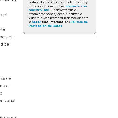
portabilidad, limitación del tratatamiento y
decisiones automatizadas:
contacte con
nuestro DPD
. Si considera que el
tratamiento no se ajusta a la normativa
 del
vigente, puede presentar reclamación ante
la
AEPD
.
Más información:
Política de
Protección de Datos
.
ste
a basada
ad de
a
86% de
mo el
co
ncional,
dores de