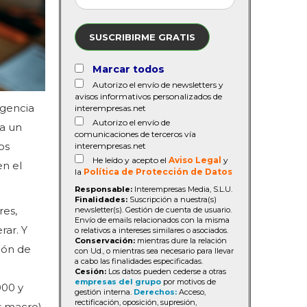
SUSCRIBIRME GRATIS
Marcar todos
Autorizo el envío de newsletters y
avisos informativos personalizados de
agencia
interempresas.net
Autorizo el envío de
ta un
comunicaciones de terceros vía
os
interempresas.net
He leído y acepto el
Aviso Legal
y
en el
la
Política de Protección de Datos
Responsable:
Interempresas Media, S.L.U.
Finalidades:
Suscripción a nuestra(s)
res,
newsletter(s). Gestión de cuenta de usuario.
Envío de emails relacionados con la misma
rar. Y
o relativos a intereses similares o asociados.
Conservación:
mientras dure la relación
ión de
con Ud., o mientras sea necesario para llevar
a cabo las finalidades especificadas.
Cesión:
Los datos pueden cederse a otras
empresas del grupo
por motivos de
000 y
gestión interna.
Derechos:
Acceso,
rectificación, oposición, supresión,
s macro).