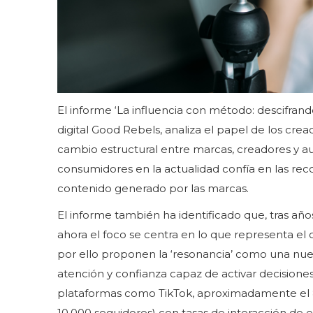
El informe ‘La influencia con método: descifran
digital Good Rebels, analiza el papel de los cre
cambio estructural entre marcas, creadores y audi
consumidores en la actualidad confía en las rec
contenido generado por las marcas.
El informe también ha identificado que, tras añ
ahora el foco se centra en lo que representa el
por ello proponen la ‘resonancia’ como una nu
atención y confianza capaz de activar decisiones
plataformas como TikTok, aproximadamente el 87
10.000 seguidores) con tasas de interacción de e