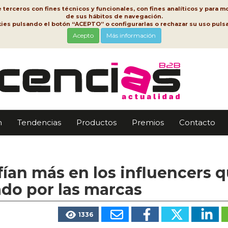
erceros con fines técnicos y funcionales, con fines analíticos y para mo
de sus hábitos de navegación.
kies pulsando el botón “ACEPTO” o configurarlas o rechazar su uso pu
Acepto
Más información
n
Tendencias
Productos
Premios
Contacto
ían más en los influencers 
ado por las marcas
1336