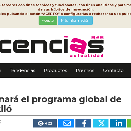
erceros con fines técnicos y funcionales, con fines analíticos y para mo
de sus hábitos de navegación.
kies pulsando el botón “ACEPTO” o configurarlas o rechazar su uso pu
Acepto
Más información
n
Tendencias
Productos
Premios
Contacto
nará el programa global de
lló
6
422