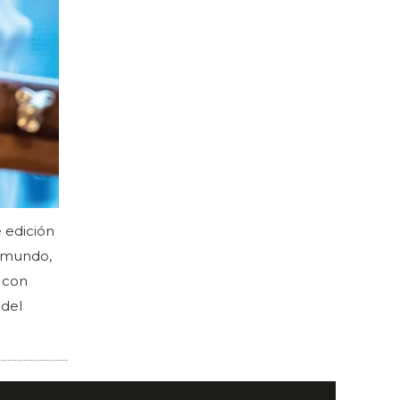
 edición
l mundo,
a con
 del