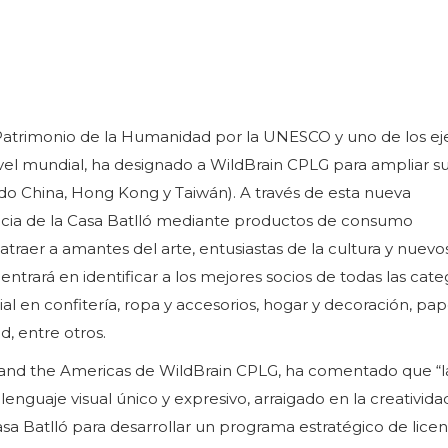
 Patrimonio de la Humanidad por la UNESCO y uno de los e
vel mundial, ha designado a WildBrain CPLG para ampliar s
do China, Hong Kong y Taiwán). A través de esta nueva
encia de la Casa Batlló mediante productos de consumo
raer a amantes del arte, entusiastas de la cultura y nuevo
trará en identificar a los mejores socios de todas las cate
ial en confitería, ropa y accesorios, hogar y decoración, pap
d, entre otros.
 and the Americas de WildBrain CPLG, ha comentado que “l
lenguaje visual único y expresivo, arraigado en la creatividad
a Batlló para desarrollar un programa estratégico de licen