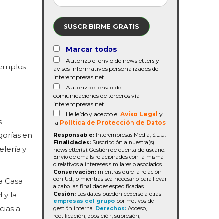
SUSCRIBIRME GRATIS
Marcar todos
Autorizo el envío de newsletters y
jemplos
avisos informativos personalizados de
interempresas.net
u
Autorizo el envío de
comunicaciones de terceros vía
interempresas.net
He leído y acepto el
Aviso Legal
y
s
la
Política de Protección de Datos
gorías en
Responsable:
Interempresas Media, S.L.U.
Finalidades:
Suscripción a nuestra(s)
elería y
newsletter(s). Gestión de cuenta de usuario.
Envío de emails relacionados con la misma
o relativos a intereses similares o asociados.
Conservación:
mientras dure la relación
con Ud., o mientras sea necesario para llevar
a Casa
a cabo las finalidades especificadas.
Cesión:
Los datos pueden cederse a otras
 y la
empresas del grupo
por motivos de
cias a
gestión interna.
Derechos:
Acceso,
rectificación, oposición, supresión,