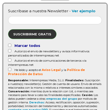
Suscríbase a nuestra Newsletter -
Ver ejemplo
SUSCRIBIRME GRATIS
Marcar todos
Autorizo el envío de newsletters y avisos informativos
personalizados de interempresas.net
Autorizo el envío de comunicaciones de terceros vía
interempresas.net
He leído y acepto el
Aviso Legal
y la
Política de
Protección de Datos
Responsable:
Interempresas Media, S.L.U.
Finalidades:
Suscripción
a nuestra(s) newsletter(s). Gestión de cuenta de usuario. Envío de emails
relacionados con la misma o relativos a intereses similares o asociados.
Conservación:
mientras dure la relación con Ud., o mientras sea
necesario para llevar a cabo las finalidades especificadas.
Cesión:
Los
datos pueden cederse a otras
empresas del grupo
por motivos de
gestión interna.
Derechos:
Acceso, rectificación, oposición, supresión,
portabilidad, limitación del tratatamiento y decisiones automatizadas:
contacte con nuestro DPD
. Si considera que el tratamiento no se