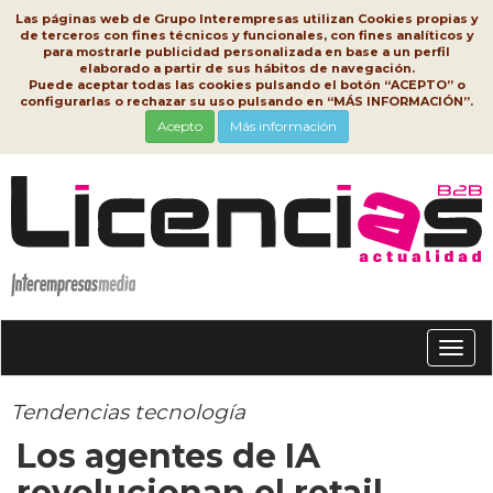
Las páginas web de Grupo Interempresas utilizan Cookies propias y
de terceros con fines técnicos y funcionales, con fines analíticos y
para mostrarle publicidad personalizada en base a un perfil
elaborado a partir de sus hábitos de navegación.
Puede aceptar todas las cookies pulsando el botón “ACEPTO” o
configurarlas o rechazar su uso pulsando en “MÁS INFORMACIÓN”.
Acepto
Más información
Conm
nave
Tendencias tecnología
Los agentes de IA
revolucionan el retail