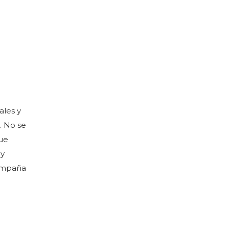
ales y
. No se
que
 y
campaña