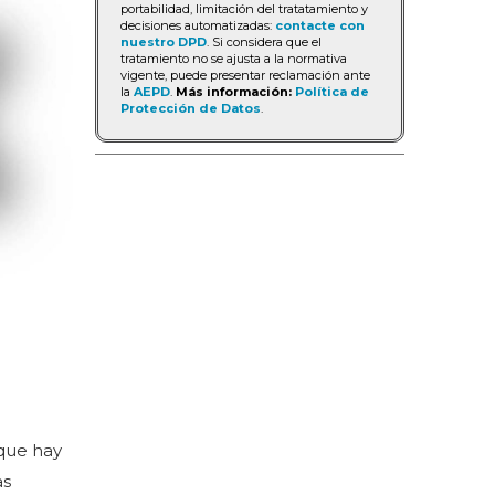
portabilidad, limitación del tratatamiento y
decisiones automatizadas:
contacte con
nuestro DPD
. Si considera que el
tratamiento no se ajusta a la normativa
vigente, puede presentar reclamación ante
la
AEPD
.
Más información:
Política de
Protección de Datos
.
 que hay
as