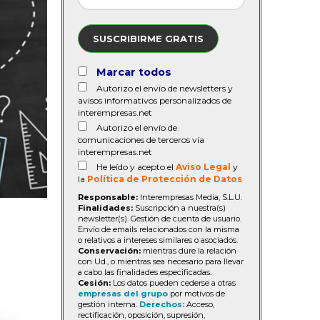
SUSCRIBIRME GRATIS
Marcar todos
Autorizo el envío de newsletters y
avisos informativos personalizados de
interempresas.net
Autorizo el envío de
comunicaciones de terceros vía
interempresas.net
He leído y acepto el
Aviso Legal
y
la
Política de Protección de Datos
Responsable:
Interempresas Media, S.L.U.
Finalidades:
Suscripción a nuestra(s)
newsletter(s). Gestión de cuenta de usuario.
Envío de emails relacionados con la misma
o relativos a intereses similares o asociados.
Conservación:
mientras dure la relación
con Ud., o mientras sea necesario para llevar
a cabo las finalidades especificadas.
Cesión:
Los datos pueden cederse a otras
empresas del grupo
por motivos de
gestión interna.
Derechos:
Acceso,
rectificación, oposición, supresión,