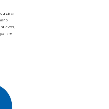
 quizá un
 mano
 nuevos,
que, en