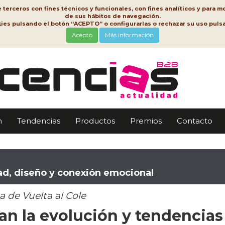
erceros con fines técnicos y funcionales, con fines analíticos y para mo
de sus hábitos de navegación.
kies pulsando el botón “ACEPTO” o configurarlas o rechazar su uso pu
Acepto
Más información
n
Tendencias
Productos
Premios
Contacto
dad, diseño y conexión emocional
 de Vuelta al Cole
ran la evolución y tendencias